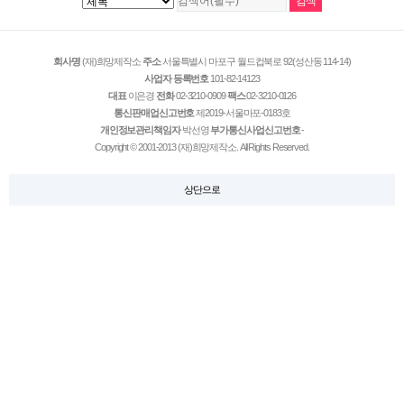
회사명
(재)희망제작소
주소
서울특별시 마포구 월드컵북로 92(성산동 114-14)
사업자 등록번호
101-82-14123
대표
이은경
전화
02-3210-0909
팩스
02-3210-0126
통신판매업신고번호
제2019-서울마포-0183호
개인정보관리책임자
박선영
부가통신사업신고번호
-
Copyright © 2001-2013 (재)희망제작소. All Rights Reserved.
상단으로