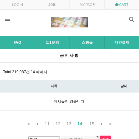
목록
LOGIN
JOIN
MY PAGE
CART
FAQ
1:1문의
쇼핑몰
개인결제
공지사항
Total 219,987건
14 페이지
제목
날짜
게시물이 없습니다.
11
12
13
14
15