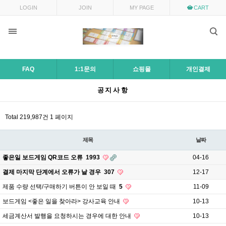
목록
LOGIN
JOIN
MY PAGE
CART
FAQ
1:1문의
쇼핑몰
개인결제
공지사항
Total 219,987건
1 페이지
제목
날짜
좋은일 보드게임 QR코드 오류
1993
04-16
결제 마지막 단계에서 오류가 날 경우
307
12-17
제품 수량 선택/구매하기 버튼이 안 보일 때
5
11-09
보드게임 <좋은 일을 찾아라> 강사교육 안내
10-13
세금계산서 발행을 요청하시는 경우에 대한 안내
10-13