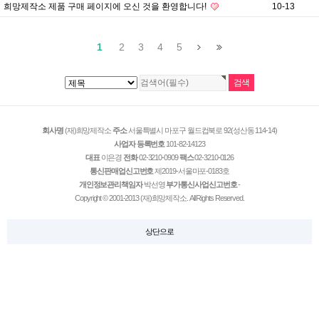
희망제작소 제품 구매 페이지에 오신 것을 환영합니다!
10-13
1
2
3
4
5
회사명
(재)희망제작소
주소
서울특별시 마포구 월드컵북로 92(성산동 114-14)
사업자 등록번호
101-82-14123
대표
이은경
전화
02-3210-0909
팩스
02-3210-0126
통신판매업신고번호
제2019-서울마포-0183호
개인정보관리책임자
박선영
부가통신사업신고번호
-
Copyright © 2001-2013 (재)희망제작소. All Rights Reserved.
상단으로